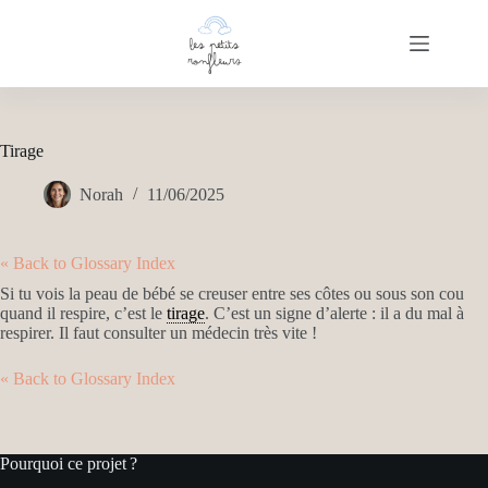
Passer
au
contenu
Tirage
Norah
11/06/2025
« Back to Glossary Index
Si tu vois la peau de bébé se creuser entre ses côtes ou sous son cou
quand il respire, c’est le
tirage
. C’est un signe d’alerte : il a du mal à
respirer. Il faut consulter un médecin très vite !
« Back to Glossary Index
Pourquoi ce projet ?