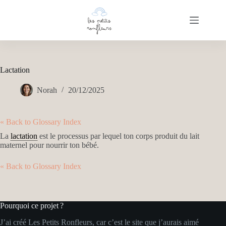
Passer
au
contenu
Lactation
Norah
20/12/2025
« Back to Glossary Index
La
lactation
est le processus par lequel ton corps produit du lait
maternel pour nourrir ton bébé.
« Back to Glossary Index
Pourquoi ce projet ?
J’ai créé Les Petits Ronfleurs, car c’est le site que j’aurais aimé