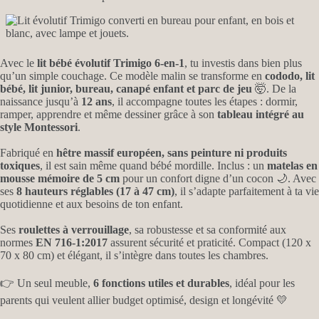
Avec le
lit bébé évolutif Trimigo 6-en-1
, tu investis dans bien plus
qu’un simple couchage. Ce modèle malin se transforme en
cododo, lit
bébé, lit junior, bureau, canapé enfant et parc de jeu
🤯. De la
naissance jusqu’à
12 ans
, il accompagne toutes les étapes : dormir,
ramper, apprendre et même dessiner grâce à son
tableau intégré au
style Montessori
.
Fabriqué en
hêtre massif européen, sans peinture ni produits
toxiques
, il est sain même quand bébé mordille. Inclus : un
matelas en
mousse mémoire de 5 cm
pour un confort digne d’un cocon 🌙. Avec
ses
8 hauteurs réglables (17 à 47 cm)
, il s’adapte parfaitement à ta vie
quotidienne et aux besoins de ton enfant.
Ses
roulettes à verrouillage
, sa robustesse et sa conformité aux
normes
EN 716-1:2017
assurent sécurité et praticité. Compact (120 x
70 x 80 cm) et élégant, il s’intègre dans toutes les chambres.
👉 Un seul meuble,
6 fonctions utiles et durables
, idéal pour les
parents qui veulent allier budget optimisé, design et longévité 💛