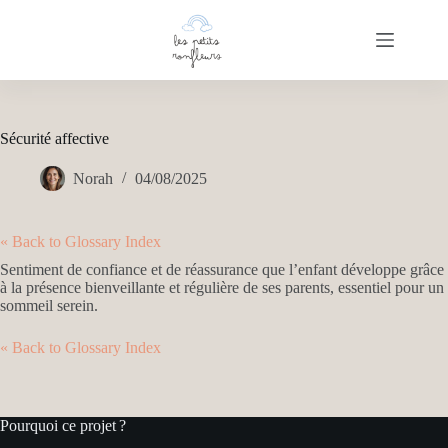
Passer
au
contenu
Sécurité affective
Norah
04/08/2025
« Back to Glossary Index
Sentiment de confiance et de réassurance que l’enfant développe grâce
à la présence bienveillante et régulière de ses parents, essentiel pour un
sommeil serein.
« Back to Glossary Index
Pourquoi ce projet ?