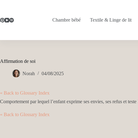
Passer
au
contenu
Chambre bébé
Textile & Linge de lit
Affirmation de soi
Norah
04/08/2025
« Back to Glossary Index
Comportement par lequel l’enfant exprime ses envies, ses refus et test
« Back to Glossary Index