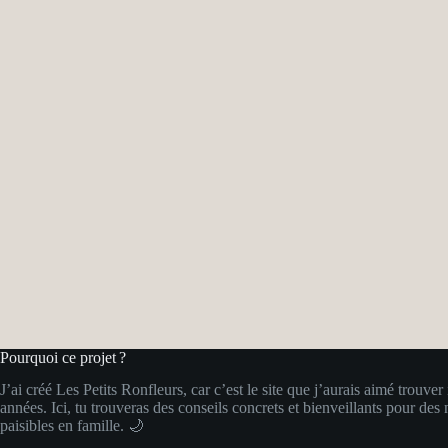
Pourquoi ce projet ?
J’ai créé Les Petits Ronfleurs, car c’est le site que j’aurais aimé trouver
années. Ici, tu trouveras des conseils concrets et bienveillants pour des 
paisibles en famille. 🌙